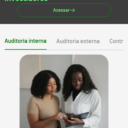
Acessar
Auditoria interna
Auditoria externa
Contra