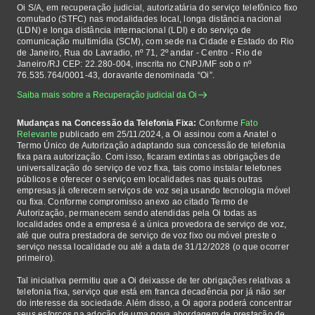
Oi S/A, em recuperação judicial, autorizatária do serviço telefônico fixo
comutado (STFC) nas modalidades local, longa distância nacional
(LDN) e longa distância internacional (LDI) e do serviço de
comunicação multimídia (SCM), com sede na Cidade e Estado do Rio
de Janeiro, Rua do Lavradio, nº 71, 2º andar - Centro - Rio de
Janeiro/RJ CEP: 22.280-004, inscrita no CNPJ/MF sob o nº
76.535.764/0001-43, doravante denominada “Oi”.
Saiba mais sobre a Recuperação judicial da Oi
Mudanças na Concessão da Telefonia Fixa:
Conforme
Fato
Relevante
publicado em 25/11/2024, a Oi assinou com a Anatel o
Termo Único de Autorização adaptando sua concessão de telefonia
fixa para autorização. Com isso, ficaram extintas as obrigações de
universalização do serviço de voz fixa, tais como instalar telefones
públicos e oferecer o serviço em localidades nas quais outras
empresas já oferecem serviços de voz seja usando tecnologia móvel
ou fixa. Conforme compromisso anexo ao citado Termo de
Autorização, permanecem sendo atendidas pela Oi todas as
localidades onde a empresa é a única provedora de serviço de voz,
até que outra prestadora de serviço de voz fixo ou móvel preste o
serviço nessa localidade ou até a data de 31/12/2028 (o que ocorrer
primeiro).
Tal iniciativa permitiu que a Oi deixasse de ter obrigações relativas a
telefonia fixa, serviço que está em franca decadência por já não ser
do interesse da sociedade. Além disso, a Oi agora poderá concentrar
seus esforços na adoção de uma nova abordagem de prestação de