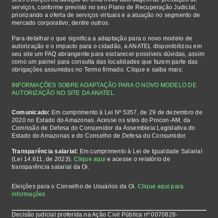
serviços, conforme previsto no seu Plano de Recuperação Judicial,
priorizando a oferta de serviços virtuais e a atuação no segmento de
mercado corporativo, dentre outros.
Para detalhar o que significa a adaptação para o novo modelo de
autorização e o impacto para o cidadão, a ANATEL disponibilizou em
seu site um FAQ abrangente para esclarecer possíveis dúvidas, assim
como um painel para consulta das localidades que fazem parte das
obrigações assumidas no Termo firmado. Clique e saiba mais:
INFORMAÇÕES SOBRE ADAPTAÇÃO PARA O NOVO MODELO DE
AUTORIZAÇÃO NO SITE DA ANATEL.
Comunicado:
Em cumprimento à Lei Nº 5357, de 29 de dezembro de
2020 no Estado do Amazonas. Acesse os sites do Procon-AM, da
Comissão de Defesa do Consumidor da Assembleia Legislativa do
Estado do Amazonas e do Conselho de Defesa do Consumidor.
Transparência salarial:
Em cumprimento à Lei de Igualdade Salarial
(Lei 14.611, de 2023).
Clique aqui
e acesse o relatório de
transparência salarial da Oi.
Eleições para o Conselho de Usuários da Oi.
Clique aqui para
informações
Decisão judicial proferida na Ação Civil Pública nº 0070828-