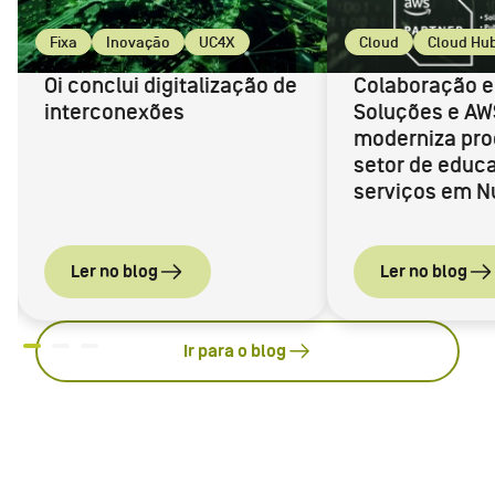
Fixa
Inovação
UC4X
Cloud
Cloud Hu
Oi conclui digitalização de
Colaboração e
interconexões
Soluções e AW
moderniza pro
setor de edu
serviços em 
Ler no blog
Ler no blog
Ir para o blog