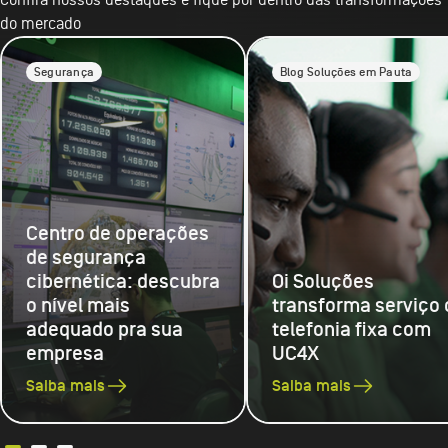
do mercado
Segurança
Blog Soluções em Pauta
Centro de operações
de segurança
cibernética: descubra
Oi Soluções
o nível mais
transforma serviço 
adequado pra sua
telefonia fixa com
empresa
UC4X
Saiba mais
Saiba mais