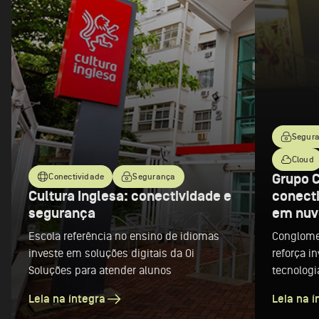
Segur
Cloud
Grupo C
Conectividade
Segurança
Cultura Inglesa: conectividade e
conect
segurança
em nu
Escola referência no ensino de idiomas
Conglome
investe em soluções digitais da Oi
reforça i
Soluções para atender alunos
tecnologi
Leia na íntegra
Leia na í