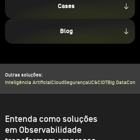
Cases
Blog
Outras soluções:
Inteligência Artificial
Cloud
Segurança
UC&C
IOT
Big Data
Conec
Entenda como soluções
em Observabilidade