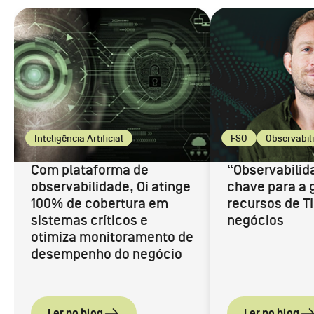
Inteligência Artificial
FSO
Observabil
Machine Learning
Observabilidade
Com plataforma de
“Observabilid
observabilidade, Oi atinge
chave para a 
100% de cobertura em
recursos de TI
sistemas críticos e
negócios
otimiza monitoramento de
desempenho do negócio
Ler no blog
Ler no blog