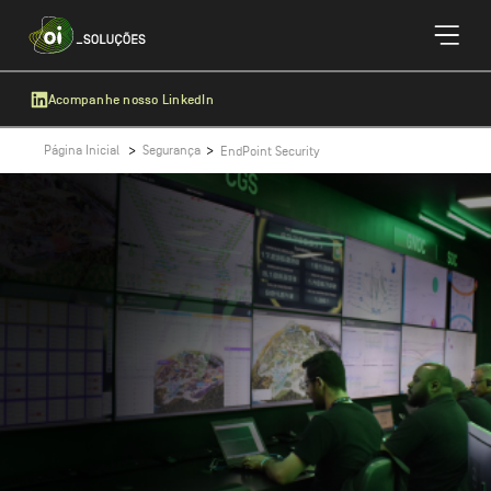
Acompanhe nosso LinkedIn
Página Inicial
Segurança
EndPoint Security