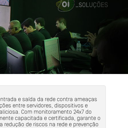
entrada e saída da rede contra ameaças
ões entre servidores, dispositivos e
maliciosa. Com monitoramento 24x7 do
ente capacitada e certificada, garante o
ra redução de riscos na rede e prevenção