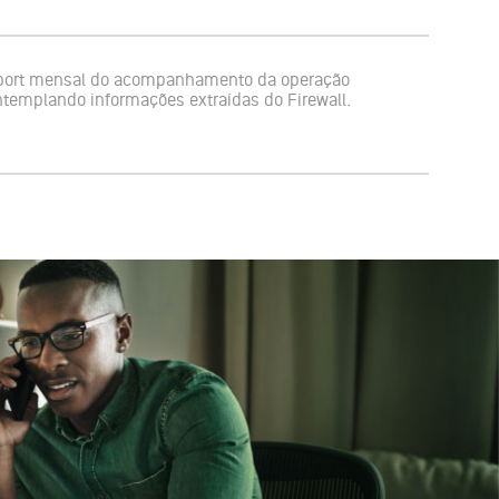
port mensal do acompanhamento da operação
templando informações extraídas do Firewall.