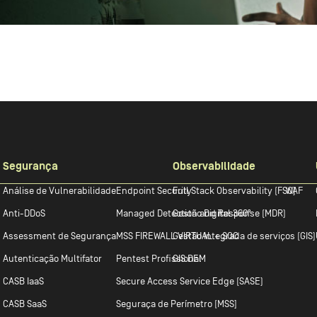
Segurança
Observabilidade
Análise de Vulnerabilidade
Endpoint Security
Full Stack Observability (FSO)
WAF
Anti-DDoS
Managed Detection and Response (MDR)
Gestão Digital 360º
Assessment de Segurança
MSS FIREWALL VIRTUAL + SOC
Gestão Integrada de serviços (GIS)
Autenticação Multifator
Pentest Profissional
GIS DEM
CASB IaaS
Secure Access Service Edge (SASE)
CASB SaaS
Seguraça de Perímetro [MSS]