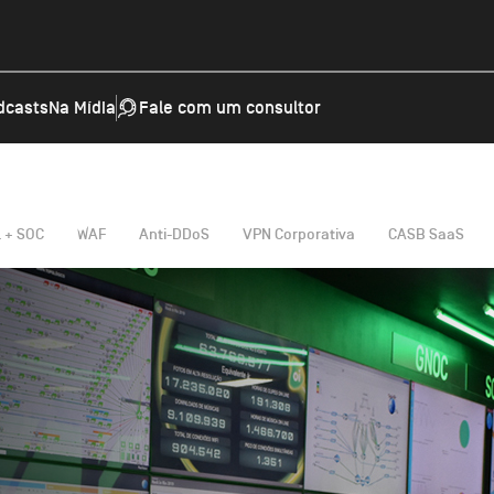
dcasts
Na Mídia
Fale com um consultor
Segurança
ions
VulneraPro
 + SOC
WAF
Anti-DDoS
VPN Corporativa
CASB SaaS
Managed Detection and Response (MDR)
store
SIEM
Explore Segurança