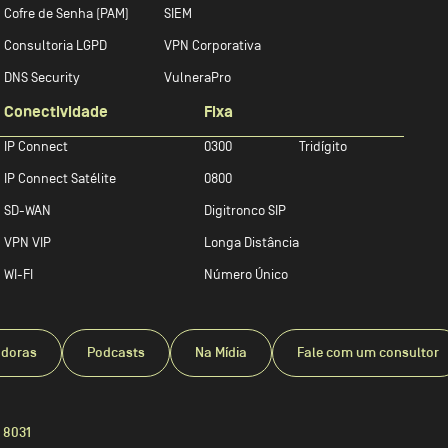
Cofre de Senha (PAM)
SIEM
Consultoria LGPD
VPN Corporativa
DNS Security
VulneraPro
Conectividade
Fixa
IP Connect
0300
Tridígito
IP Connect Satélite
0800
SD-WAN
Digitronco SIP
VPN VIP
Longa Distância
WI-FI
Número Único
adoras
Podcasts
Na Mídia
Fale com um consultor
 8031