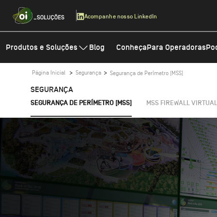
|
Acompanhe nosso LinkedIn
Produtos e Soluções
Blog
Conheça
Para Operadoras
Po
Inteligência Artificial
Cloud
Página Inicial
Segurança
Segurança de Perímetro [MSS]
IAGO
Cloud Partner Solut
SEGURANÇA
(SASE)
SEGURANÇA DE PERÍMETRO [MSS]
MSS FIREWALL VIRTUAL
Explore Inteligência Artificial
Cloud Hub
Veeam Backup & Re
Explore Cloud