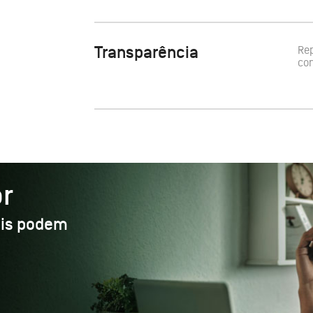
Transparência
Re
con
r
ais podem