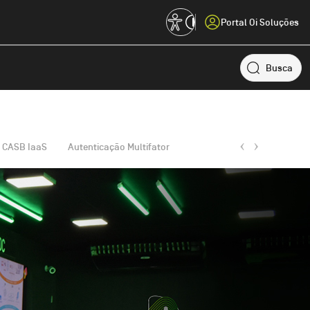
Portal Oi Soluções
Busca
Outros
Observabilidade
UC&C
Monitoramento de sistemas
Comunicação e Colaboração
CASB IaaS
Autenticação Multifator
IOT
Big Data
Internet das coisas
Análise de dados e insights
Conectividade
Fixa
Rede e transmissão de dados
Serviços de telefonia