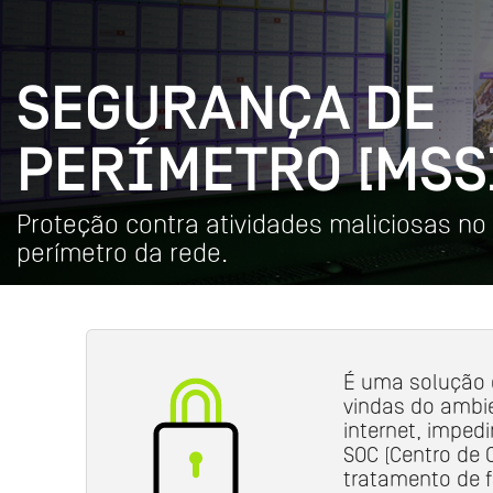
SEGURANÇA DE
PERÍMETRO [MSS
Proteção contra atividades maliciosas no
perímetro da rede.
É uma solução q
vindas do ambie
internet, imped
SOC (Centro de 
tratamento de f