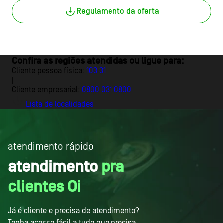
Regulamento da oferta
Confira as regiões atendidas ou ligue para:
Cliente pessoa física:
103 31
|
Cliente empresarial:
0800 031 0800
Lista de localidades
atendimento
rápido
atendimento
pra
clientes Oi
Já é cliente e precisa de atendimento?
Tenha acesso fácil a tudo que precisa.