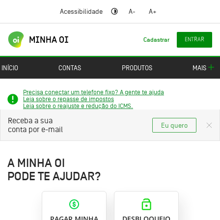
Ir para
Ir para o
Ir para
Link pra diminuir o tamanho 
Link pra aumentar o 
Acessibilidade
A-
A+
conteúdo
cabeçalho
o
Link pra usar a ferramenta de alt
principal
rodapé
MINHA OI
ENTRAR
Cadastrar
INÍCIO
CONTAS
PRODUTOS
MAIS
Precisa conectar um telefone fixo? A gente te ajuda
Leia sobre o repasse de impostos
Leia sobre o reajuste e redução do ICMS.
Receba a sua
Eu quero
conta por e-mail
A MINHA OI
PODE TE AJUDAR?
PAGAR MINHA
DESBLOQUEIO