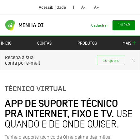
Ir para
Ir para o
Ir para
Link pra diminuir o tamanho d
Link pra aumentar o t
Acessibilidade
|
A-
A+
conteúdo
cabeçalho
o
principal
rodapé
MINHA OI
ENTRAR
Cadastrar
INÍCIO
CONTAS
PRODUTOS
MAIS
Receba a sua
Eu quero
conta por e-mail
TÉCNICO VIRTUAL
APP DE SUPORTE TÉCNICO
USE
PRA INTERNET, FIXO E TV.
QUANDO E DE ONDE QUISER.
Tenha o suporte técnico da Oi na palma das mãos!