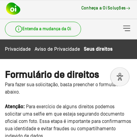
Ir para conteúdo principal
Ir para cabeçalho
Ir para rodapé
Conheça a Oi Soluções
Entenda a mudança da Oi
Privacidade
Aviso de Privacidade
Seus direitos
Formulário de direitos
Para fazer sua solicitação, basta preencher o formulário
abaixo.
Atenção:
Para exercício de alguns direitos podemos
solicitar uma selfie em que esteja segurando documento
oficial com foto. Essa etapa é importante para confirmarmos
sua identidade e evitar fraudes ou compartilhamento
indevido de dados.