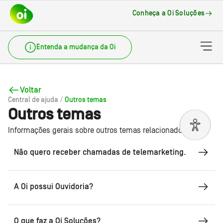
Ir para conteúdo principal
Ir para cabeçalho
Ir para rodapé
Conheça a Oi Soluções
Entenda a mudança da Oi
Voltar
Central de ajuda
/
Outros temas
Outros temas
Informações gerais sobre outros temas relacionados a Oi.
Não quero receber chamadas de telemarketing.
A Oi possui Ouvidoria?
O que faz a Oi Soluções?