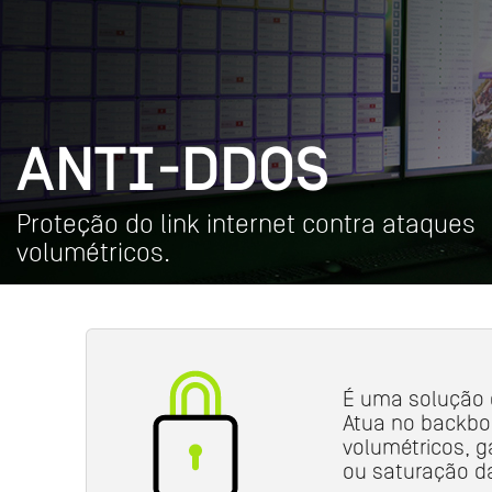
ANTI-DDOS
Proteção do link internet contra ataques
volumétricos.
É uma solução d
Atua no backbon
volumétricos, g
ou saturação da