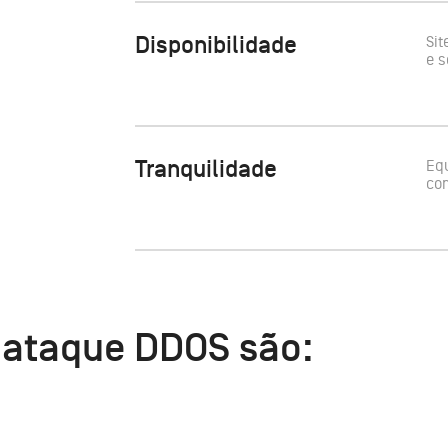
Disponibilidade
Sit
e s
Tranquilidade
Equ
co
e ataque DDOS são: