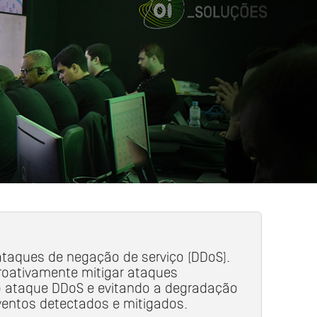
ataques de negação de serviço (DDoS).
proativamente mitigar ataques
e o ataque DDoS e evitando a degradação
ventos detectados e mitigados.