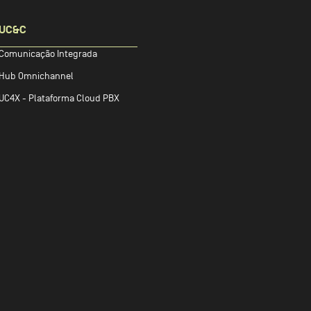
UC&C
Comunicação Integrada
Hub Omnichannel
UC4X - Plataforma Cloud PBX