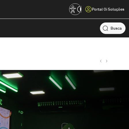
Portal Oi Soluções
Busca
Outros
Observabilidade
UC&C
Monitoramento de sistemas
Comunicação e Colaboração
IOT
Big Data
Internet das coisas
Análise de dados e insights
Conectividade
Fixa
Rede e transmissão de dados
Serviços de telefonia