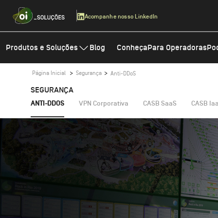
|
Acompanhe nosso LinkedIn
Produtos e Soluções
Blog
Conheça
Para Operadoras
Po
Inteligência Artificial
Cloud
Página Inicial
Segurança
Anti-DDoS
IAGO
Cloud Partner Solut
SEGURANÇA
WAF
ANTI-DDOS
VPN Corporativa
CASB SaaS
CASB Ia
Explore Inteligência Artificial
Cloud Hub
Veeam Backup & Re
Explore Cloud