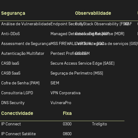
Segurança
Observabilidade
Análise de Vulnerabilidade
Endpoint Security
Full Stack Observability (FSO)
WAF
Anti-DDoS
Managed Detection and Response (MDR)
Gestão Digital 360º
Assessment de Segurança
MSS FIREWALL VIRTUAL + SOC
Gestão Integrada de serviços (GIS)
Autenticação Multifator
Pentest Profissional
GIS DEM
CASB IaaS
Secure Access Service Edge (SASE)
CASB SaaS
Seguraça de Perímetro [MSS]
Cofre de Senha (PAM)
SIEM
Consultoria LGPD
VPN Corporativa
DNS Security
VulneraPro
Conectividade
Fixa
IP Connect
0300
Tridígito
IP Connect Satélite
0800