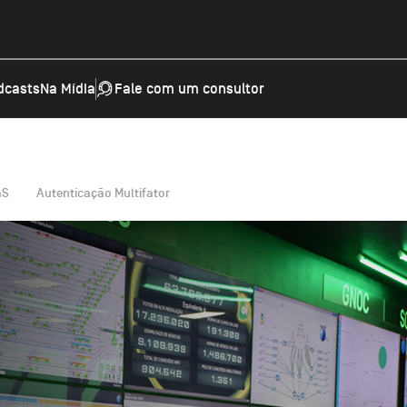
dcasts
Na Mídia
Fale com um consultor
Segurança
ions
VulneraPro
aS
Autenticação Multifator
Managed Detection and Response (MDR)
store
SIEM
Explore Segurança