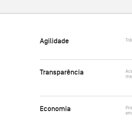
Agilidade
Trá
Transparência
Ace
me
Economia
Pro
em